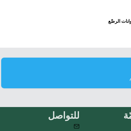
انات الرضّع
ة
للتواصل