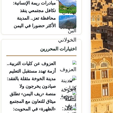
مبادرات ريمة الإنسانية:
تكافل مجتمعي ينقذ
الأرواح
محافظة تعز.. المدينة
الأكثر حضورا في اليمن
اختيارات المحررين
العزوف عن كليات التربية..
أزمة تهدد مستقبل التعليم
مدينة الخوخة مثقلة بالفقد:
صيادون يخرجون ولا
يعودون
منصة ‹ريف اليمن› تطلق
ميثاق للتعاون مع المجتمع
المدني
‹الظهرة› في المحويت: