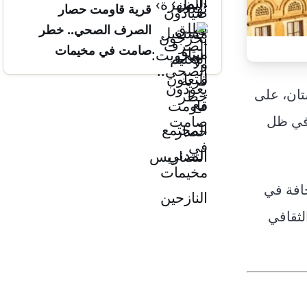
قرية قاومت حصار
التضاريس
الصرف الصحي.. خطر
صامت في مخيمات
النازحين
تان، على
 في ظل
حافة في
تراث الثقافي