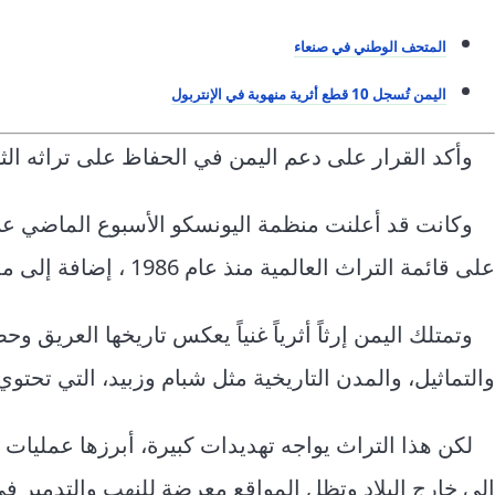
المتحف الوطني في صنعاء
اليمن تُسجل 10 قطع أثرية منهوبة في الإنتربول
وأكد القرار على دعم اليمن في الحفاظ على تراثه الثق
وكانت قد أعلنت منظمة اليونسكو الأسبوع الماضي عن
على قائمة التراث العالمية منذ عام 1986 ، إضافة إلى مدينة شبام التاريخية في حضرموت
وتمتلك اليمن إرثاً أثرياً غنياً يعكس تاريخها العريق 
والتماثيل، والمدن التاريخية مثل شبام وزبيد، التي تحتو
لكن هذا التراث يواجه تهديدات كبيرة، أبرزها عمليات
إلى خارج البلاد وتظل المواقع معرضة للنهب والتدمير ف