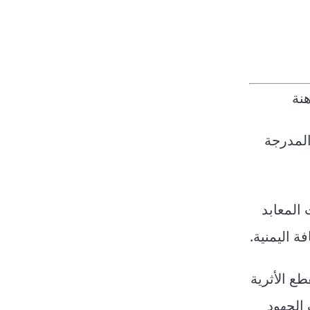
نة
المدرجة
 المعابد
ة اليمنية.
طع الأثرية
الجهود