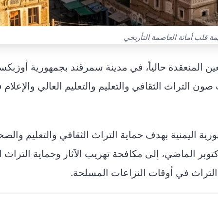
مة قلب أمانة العاصمة التأريخي
بعين المنعقدة حالياً، في مدينة سمرقند بجمهورية أوزبكس
ون التراث الثقافي والتعليم والتعليم العالي والإعلام
هورية اليمنية بهدف حماية التراث الثقافي والتعليم والص
من، وتتويجاً لمشروع قرار اعتمدته اليونسكو في 15 أكتوبر الماضي، إلى مكافحة تهريب الآثار وحماية ال
ة التراث في أوقات النزاعات المسلحة.