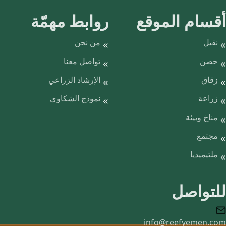
أقسام الموقع
روابط مهمّة
نقيل
من نحن
حصن
تواصل معنا
زقاق
الإرشاد الزراعي
زراعة
نموذج الشكاوى
مناخ وبيئة
مجتمع
ملتيميديا
للتواصل
info@reefyemen.com