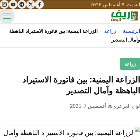
السبت, 8 أغسطس 2026
الق
الرئيسية
›
زراعة
›
الزراعة اليمنية: بين فاتورة الاستيراد الباهظة
وآمال التصدير
تعليم
زراعة
صحة
تنمية
الزراعة اليمنية: بين فاتورة الاستيراد
مياه
قصص نجاح
سياحة
الباهظة وآمال التصدير
طرُق
مبادرات
تراث
التغير المناخي
لؤي العزعزي
📅 أغسطس 7, 2025
ثقافة
محميات
تحديات
التلوث
حلول
نساء