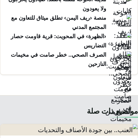
ولا يعودون
منصة ‹ريف اليمن› تطلق ميثاق للتعاون مع
المجتمع المدني
‹الظهرة› في المحويت: قرية قاومت حصار
التضاريس
الصرف الصحي.. خطر صامت في مخيمات
النازحين
مواضيع ذات صلة