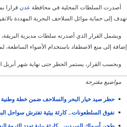
أصدرت السلطات المحلية في محافظة
عدن
قرارا بم
تهدف إلى حماية موائل السلاحف البحرية المهددة بالانق
ويشمل القرار الذي أصدرته سلطات مديرية البريقة، حظ
إضافة إلى منع الاصطفاد باستخدام الأضواء الساطعة، لما
وبحسب القرار، يستمر الحظر حتى نهاية شهر أبريل ال
مواضيع مقترحة
حظر صيد خيار البحر والسلاحف ضمن خطة وطنية لح
نفوق السلطعونات.. كارثة بيئية تفترش سواحل البح
طحن أسماك السردين.. كارثة بيئية تهدد الثروة الب