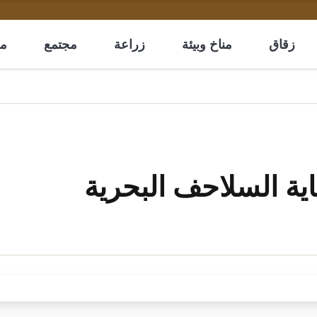
زقاق
مناخ وبيئة
زراعة
مجتمع
مل
ية السلاحف البحرية