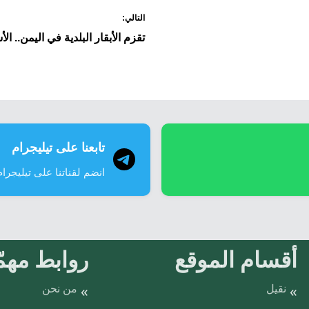
التالي:
تقزم الأبقار البلدية في اليمن.. ا
تابعنا على تيليجرام
انضم لقناتنا على تيليجرام
أقسام الموقع
روابط مهمّ
نقيل
من نحن