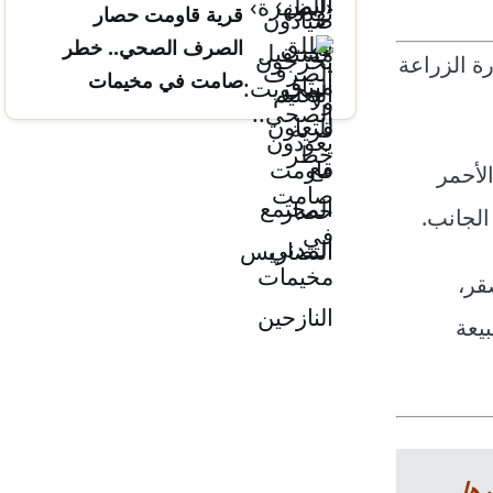
قرية قاومت حصار
التضاريس
الصرف الصحي.. خطر
ة الزراعة
صامت في مخيمات
النازحين
لأحمر
الجانب.
قر،
يعة
رها