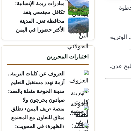
مبادرات ريمة الإنسانية:
خطوة
تكافل مجتمعي ينقذ
الأرواح
محافظة تعز.. المدينة
الأكثر حضورا في اليمن
الوترية،
اختيارات المحررين
ليج عدن.
العزوف عن كليات التربية..
أزمة تهدد مستقبل التعليم
مدينة الخوخة مثقلة بالفقد:
صيادون يخرجون ولا
يعودون
منصة ‹ريف اليمن› تطلق
ميثاق للتعاون مع المجتمع
المدني
‹الظهرة› في المحويت: