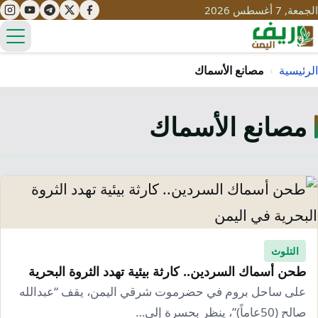
الجمعة, 7 أغسطس 2026
الق
الرئيسية
›
مصانع الأسماك
مصانع الأسماك
تعليم
صحة
تنمية
مياه
قصص نجاح
سياحة
طرُق
مبادرات
تراث
التغير المناخي
ثقافة
التلوث
محميات
تحديات
طحن أسماك السردين.. كارثة بيئية تهدد الثروة البحرية
التلوث
حلول
على ساحل بروم في حضرموت شرقي اليمن، يقف “عبدالله
نساء
صالح (50عاماً)”، ينظر بحسرة إلى…