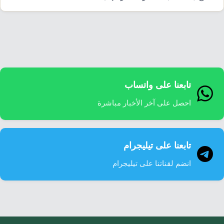
إرشاد زراعي
قضايا
انفوجرافيك
معيشة
قصص رقمية
قصة
تقارير صور
فيديو
تابعنا على واتساب
احصل على آخر الأخبار مباشرة
تابعنا على تيليجرام
انضم لقناتنا على تيليجرام