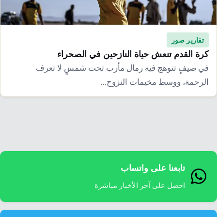
إرشاد زراعي
قضايا
انفوجرافيك
معيشة
قصص رقمية
تقارير صور
قصة
تقارير صور
كرة القدم تنعش حياة النازحين في الصحراء
في صيفٍ تتوهج فيه رمال مأرب تحت شمسٍ لا تعرف
فيديو
الرحمة، ووسط مخيمات النزوح…
تابعنا على واتساب
احصل على آخر الأخبار مباشرة