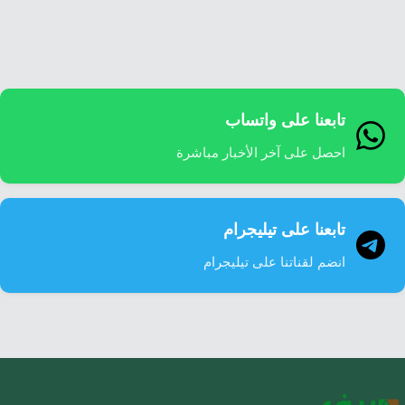
إرشاد زراعي
قضايا
انفوجرافيك
معيشة
قصص رقمية
قصة
تقارير صور
تابعنا على واتساب
فيديو
احصل على آخر الأخبار مباشرة
تابعنا على تيليجرام
انضم لقناتنا على تيليجرام