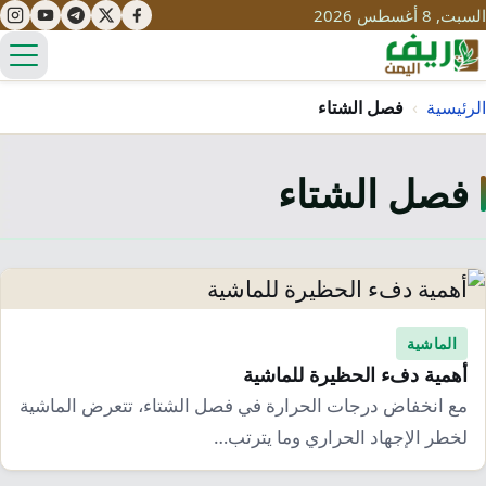
السبت, 8 أغسطس 2026
الق
الرئيسية
›
فصل الشتاء
فصل الشتاء
تعليم
صحة
تنمية
مياه
قصص نجاح
سياحة
طرُق
مبادرات
تراث
الماشية
التغير المناخي
أهمية دفء الحظيرة للماشية
ثقافة
محميات
تحديات
مع انخفاض درجات الحرارة في فصل الشتاء، تتعرض الماشية
التلوث
لخطر الإجهاد الحراري وما يترتب…
حلول
نساء