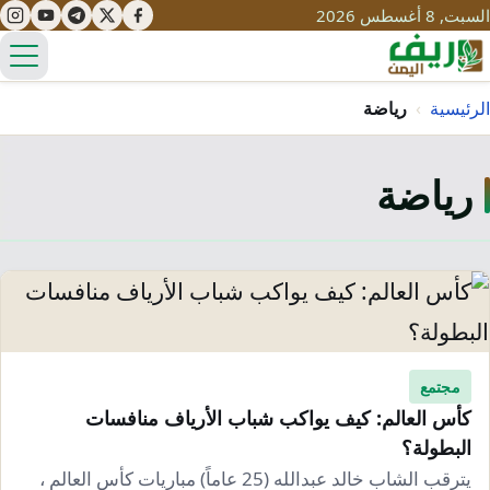
السبت, 8 أغسطس 2026
الق
الرئيسية
›
رياضة
رياضة
تعليم
صحة
تنمية
مياه
قصص نجاح
سياحة
طرُق
مبادرات
تراث
التغير المناخي
ثقافة
مجتمع
محميات
تحديات
كأس العالم: كيف يواكب شباب الأرياف منافسات
التلوث
البطولة؟
حلول
نساء
يترقب الشاب خالد عبدالله (25 عاماً) مباريات كأس العالم ،