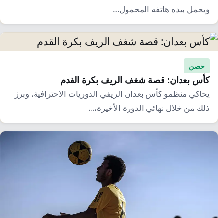
إرشاد زراعي
قضايا
ويحمل بيده هاتفه المحمول…
انفوجرافيك
معيشة
قصص رقمية
قصة
تقارير صور
حصن
فيديو
كأس بعدان: قصة شغف الريف بكرة القدم
يحاكي منظمو كأس بعدان الريفي الدوريات الاحترافية، وبرز
ذلك من خلال نهائي الدورة الأخيرة،…