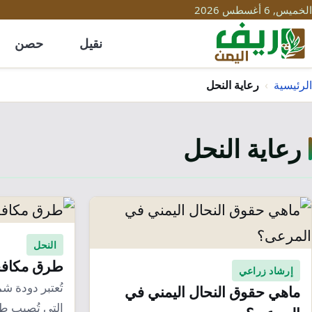
الخميس, 6 أغسطس 2026
نقيل
حصن
الرئيسية
›
رعاية النحل
رعاية النحل
النحل
طرق مكافح
إرشاد زراعي
تُعتبر دودة 
ماهي حقوق النحال اليمني في
التي تُصيب ط