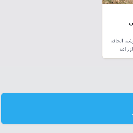
ى
وشبه الجافة
لزراعة