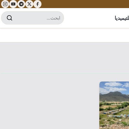
تيميديا