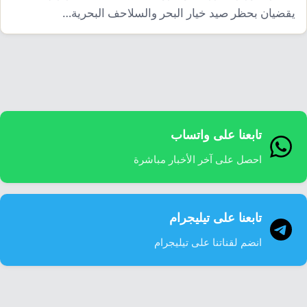
إرشاد زراعي
قضايا
يقضيان بحظر صيد خيار البحر والسلاحف البحرية…
انفوجرافيك
معيشة
قصص رقمية
قصة
تقارير صور
فيديو
تابعنا على واتساب
احصل على آخر الأخبار مباشرة
تابعنا على تيليجرام
انضم لقناتنا على تيليجرام