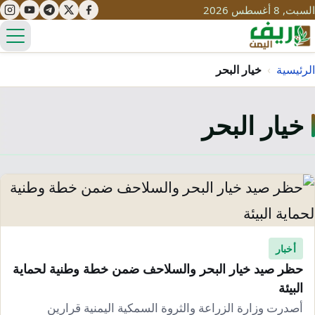
السبت, 8 أغسطس 2026
الق
الرئيسية
›
خيار البحر
خيار البحر
تعليم
صحة
تنمية
مياه
قصص نجاح
سياحة
طرُق
مبادرات
تراث
التغير المناخي
ثقافة
أخبار
محميات
تحديات
حظر صيد خيار البحر والسلاحف ضمن خطة وطنية لحماية
التلوث
البيئة
حلول
نساء
أصدرت وزارة الزراعة والثروة السمكية اليمنية قرارين