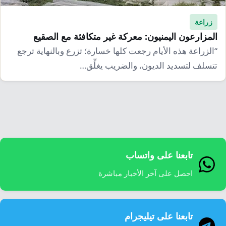
إرشاد زراعي
قضايا
انفوجرافيك
زراعة
معيشة
قصص رقمية
المزارعون اليمنيون: معركة غير متكافئة مع الصقيع
قصة
“الزراعة هذه الأيام رجعت كلها خسارة؛ تزرع وبالنهاية ترجع
تقارير صور
تتسلف لتسديد الديون، والضريب يغلِّق…
فيديو
تابعنا على واتساب
احصل على آخر الأخبار مباشرة
تابعنا على تيليجرام