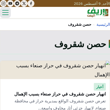
الأحد, 9 أغسطس 2026
الق
الرئيسية
›
حصن شقروف
حصن شقروف
تعليم
صحة
تنمية
مياه
قصص نجاح
سياحة
طرُق
مبادرات
تراث
التغير المناخي
ثقافة
أخبار
محميات
تحديات
انهيار حصن شقروف في حراز صنعاء بسبب الإهمال
التلوث
حلول
تعرض حصن شقروف الواقع بمديرية حراز في محافظة
نساء
صنعاء، لانهيار جزئي أثار مخاوف واسعة…