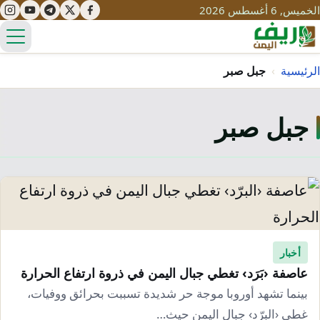
الخميس, 6 أغسطس 2026
الق
الرئيسية
›
جبل صبر
جبل صبر
تعليم
صحة
تنمية
مياه
قصص نجاح
سياحة
طرُق
مبادرات
تراث
التغير المناخي
ثقافة
أخبار
محميات
تحديات
عاصفة ‹بَرَد› تغطي جبال اليمن في ذروة ارتفاع الحرارة
التلوث
حلول
بينما تشهد أوروبا موجة حر شديدة تسببت بحرائق ووفيات،
نساء
غطى ‹البرّد› جبال اليمن حيث…