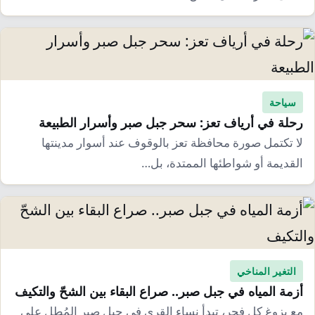
إرشاد زراعي
قضايا
انفوجرافيك
معيشة
قصص رقمية
قصة
تقارير صور
فيديو
سياحة
رحلة في أرياف تعز: سحر جبل صبر وأسرار الطبيعة
لا تكتمل صورة محافظة تعز بالوقوف عند أسوار مدينتها
القديمة أو شواطئها الممتدة، بل…
التغير المناخي
أزمة المياه في جبل صبر.. صراع البقاء بين الشحّ والتكيف
مع بزوغ كل فجر، تبدأ نساء القرى في جبل صبر المُطل على