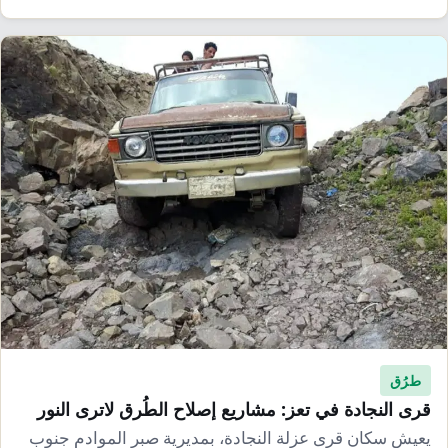
طرُق
قرى النجادة في تعز: مشاريع إصلاح الطُرق لاترى النور
يعيش سكان قرى عزلة النجادة، بمديرية صبر الموادم جنوب