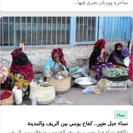
ساحرة ووديان تجري فيها…
نساء
نساء جبل صَبِر.. كفاح يومي بين الريف والمدينة
تكافح نساء جبل صبر بريف تعز الجنوبي، متنقلات بين الريف