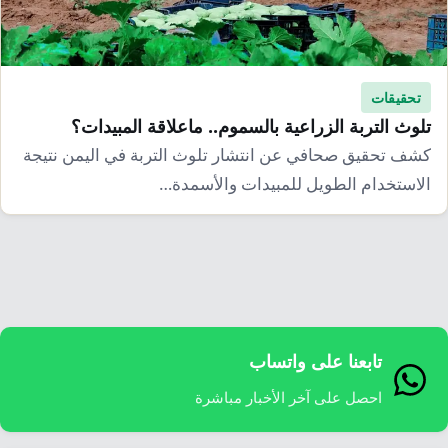
إرشاد زراعي
قضايا
انفوجرافيك
معيشة
قصص رقمية
قصة
تحقيقات
تقارير صور
تلوث التربة الزراعية بالسموم.. ماعلاقة المبيدات؟
فيديو
كشف تحقيق صحافي عن انتشار تلوث التربة في اليمن نتيجة
الاستخدام الطويل للمبيدات والأسمدة…
تابعنا على واتساب
احصل على آخر الأخبار مباشرة