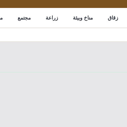
زقاق
مناخ وبيئة
زراعة
مجتمع
مل