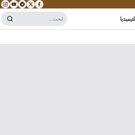
تيميديا