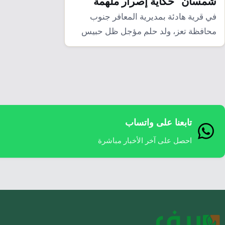
شمسان” حكاية إصرار ملهمة
في قرية هادئة بمديرية المعافر جنوب
محافظة تعز، ولد حلم مؤجل ظل حبيس
القلب…
تابعنا على واتساب
احصل على آخر الأخبار مباشرة