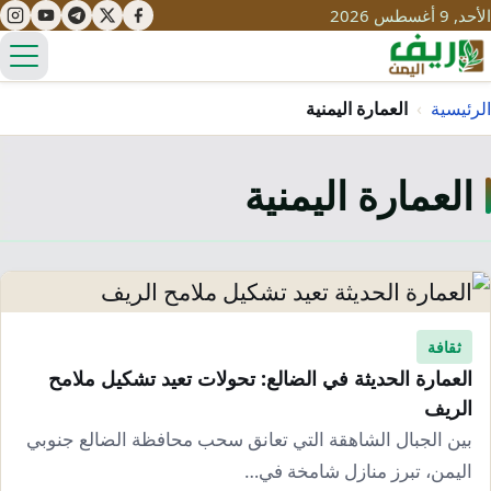
الأحد, 9 أغسطس 2026
الق
الرئيسية
›
العمارة اليمنية
العمارة اليمنية
تعليم
صحة
تنمية
مياه
قصص نجاح
سياحة
طرُق
مبادرات
تراث
ثقافة
التغير المناخي
العمارة الحديثة في الضالع: تحولات تعيد تشكيل ملامح
ثقافة
محميات
تحديات
الريف
التلوث
بين الجبال الشاهقة التي تعانق سحب محافظة الضالع جنوبي
حلول
نساء
اليمن، تبرز منازل شامخة في…