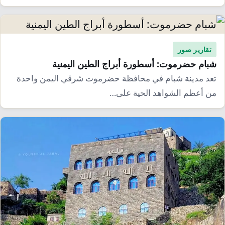
إرشاد زراعي
قضايا
انفوجرافيك
معيشة
قصص رقمية
قصة
تقارير صور
تقارير صور
شبام حضرموت: أسطورة أبراج الطين اليمنية
فيديو
تعد مدينة شبام في محافظة حضرموت شرقي اليمن واحدة
من أعظم الشواهد الحية على…