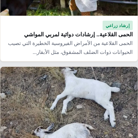
إرشاد زراعي
قضايا
انفوجرافيك
معيشة
قصص رقمية
إرشاد زراعي
قصة
تقارير صور
الحمى القلاعية.. إرشادات دوائية لمربي المواشي
الحمى القلاعية من الأمراض الفيروسية الخطيرة التي تصيب
فيديو
الحيوانات ذوات الضلف المشقوق، مثل الأبقار…