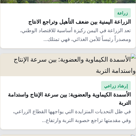
إرشاد زراعي
قضايا
انفوجرافيك
زراعة
معيشة
قصص رقمية
الزراعة اليمنية بين ضعف التأهيل وتراجع الانتاج
قصة
تعد الزراعة في اليمن ركيزة أساسية للاقتصاد الوطني،
تقارير صور
ومصدراً رئيساً للأمن الغذائي، فهي تمتلك…
فيديو
إرشاد زراعي
الأسمدة الكيماوية والعضوية: بين سرعة الإنتاج واستدامة
التربة
في ظل التحديات المتزايدة التي يواجهها القطاع الزراعي،
وفي مقدمتها تراجع خصوبة التربة وارتفاع…