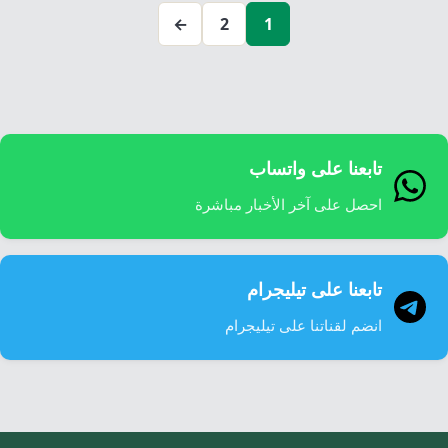
صفحات
←
2
1
المقالات
تابعنا على واتساب
احصل على آخر الأخبار مباشرة
تابعنا على تيليجرام
انضم لقناتنا على تيليجرام