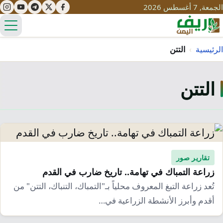
الجمعة, 7 أغسطس 2026
الق
الرئيسية
›
التتن
التتن
تعليم
صحة
تنمية
مياه
قصص نجاح
سياحة
طرُق
مبادرات
تراث
تقارير صور
التغير المناخي
زراعة التمباك في تهامة.. تاريخ ضارب في القدم
ثقافة
محميات
تحديات
تُعد زراعة التبغ المعروف محلياً بـ"التمباك، التنباك، التتن" من
التلوث
أقدم وأبرز الأنشطة الزراعية في…
حلول
نساء