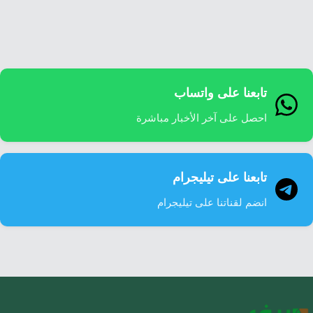
إرشاد زراعي
قضايا
انفوجرافيك
معيشة
قصص رقمية
قصة
تقارير صور
تابعنا على واتساب
فيديو
احصل على آخر الأخبار مباشرة
تابعنا على تيليجرام
انضم لقناتنا على تيليجرام