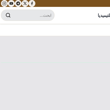
تيميديا