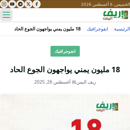
الخميس, 6 أغسطس 2026
الق
الرئيسية
›
انفوجرافيك
›
18 مليون يمني يواجهون الجوع الحاد
تعليم
انفوجرافيك
صحة
تنمية
18 مليون يمني يواجهون الجوع الحاد
مياه
قصص نجاح
سياحة
ريف اليمن
📅 أغسطس 26, 2025
طرُق
مبادرات
تراث
التغير المناخي
ثقافة
محميات
تحديات
التلوث
حلول
نساء