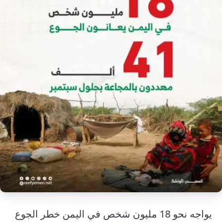
إرشاد زراعي
قضايا
انفوجرافيك
معيشة
قصص رقمية
قصة
تقارير صور
فيديو
يواجه نحو 18 مليون شخص في اليمن خطر الجوع