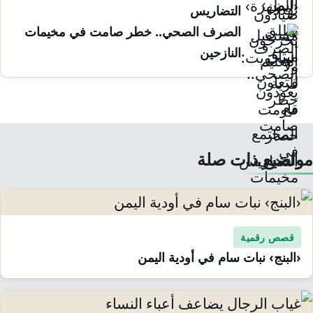
التضاريس
الصرف الصحي.. خطر صامت في مخيمات
النازحين
مواضيع ذات صلة
قصص رقمية
‹البنج› نبات سام في أودية اليمن