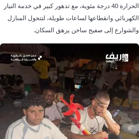
إرشاد زراعي
قضايا
الحرارة 40 درجة مئوية، مع تدهور كبير في خدمة التيار
انفوجرافيك
معيشة
الكهربائي وانقطاعها لساعات طويلة، لتتحول المنازل
قصص رقمية
قصة
والشوارع إلى صفيح ساخن يرهق السكان.
تقارير صور
فيديو