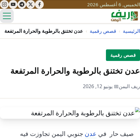
الخميس, 6 أغسطس 2026
الق
الرئيسية
›
قصص رقمية
›
عدن تختنق بالرطوبة والحرارة المرتفعة
تعليم
قصص رقمية
صحة
تنمية
عدن تختنق بالرطوبة والحرارة المرتفعة
مياه
قصص نجاح
سياحة
ريف اليمن
📅 يونيو 12, 2026
طرُق
مبادرات
تراث
التغير المناخي
ثقافة
محميات
تحديات
التلوث
حلول
نساء
صيف حار في
عدن
جنوبي اليمن تجاوزت فيه