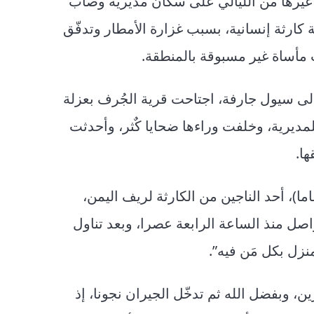
ة الجمعة الماضية، 30 أغسطس 2024، مثل غيرها من الليالي على سكان مديرية وصاب
رثة إنسانية، بسبب غزارة الأمطار وتدفّق
 مأساة غير مسبوقة بالمنطقة.
لى سيول جارفة، اجتاحت قرية الجُرف بعزلة
ديرية، وخلفت وراءها ضحايا كٌثر، وأحدثت
ا.
 يملؤه الحُزن، تحدّث المواطن وليد طالب(45 عاما)، أحد الناجين من الكارثة لريف اليمن،
واصل منذ الساعة الرابعة عصرا، وبعد تناول
نزل بكل مَن فيه”.
 وبفضل الله ثم تدخّل الجيران نجونا، إذ