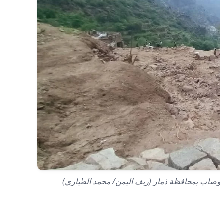
ة وصاب بمحافظة ذمار (ريف اليمن/ محمد الطياري)