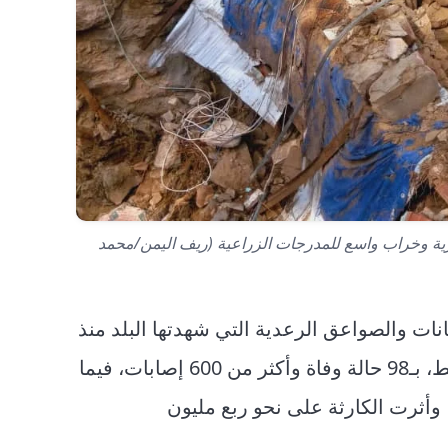
ي ومحلات تجارية وخراب واسع للمدرجات الزراعية (ريف اليمن/محمد
ات والصواعق الرعدية التي شهدتها البلد منذ
بداية الموسم وحتى الـ19 من شهر أغسطس الجاري فقط، بـ98 حالة وفاة وأكثر من 600 إصابات، فيما
ر من 38 ألف و285 أسرة يمنية، وأثرت الكارثة على نحو ربع مليون