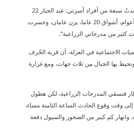
يقول وليد بحسرة: “لم يعد هناك شيء نعيش لأجله، فقدتُ سبعة من أفراد أسرتي: عبد الجبار 22
عاما، بندر 20 عاما، أمل 21 عاما، أريام 15 عاما، رِهام 5 أعوام، أشواق 20 عاما، يزن عامان، وخسرت
 كثير من مدرجاتي الزراعية”.
اما)، وهو أحد الشخصيات الاجتماعية في العزلة، أن قرية الجُرف
وتحيط بها الجبال مِن ثلاث جهات، ومع غزارة
ار فتسقي المدرجات الزراعية، لكن هطول
 إلى وقت وقوع الحادث الساعة الثامنة مساء،
 وانهار كم كبير من الصخور والسيول دفعة