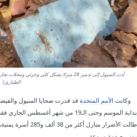
أدت السيول إلى تدمير 28 منزلا بشكل كلي وجزئ
الطياري)
وكانت
الأمم المتحدة
قد قدرت ضحايا السيول والفيضان
طالت الأضرار منازل أكث
يمني.صدمة مروعة