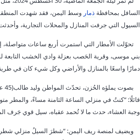
لم تمر ليل
السافل بمحافظة
ذمار
وسط اليمن، فقد شهدت المنطقة كا
السيول التي جرفت المنازل والمحلات التجارية، وأحدثت
تحوّلت الأمطار التي استمرت أربع ساعات متواصلة، إ
بني موسى، وقرية الحَصب بعزلة وادي الخشب التابعة للم
دمارًا واسعًا بالمنازل والأراضي وكل شيء كان في طريقه
بصوت
قائلًا: “كنتُ في منزلي الساعة الثامنة مساءً، والمطر مت
وجبة العشاء، حدث ما لا تُحمد عقباه، سيل قوي جَرف الم
ويضيف لمنصة ريف اليمن: “شطرَ السيلُ منزلي شطرين،