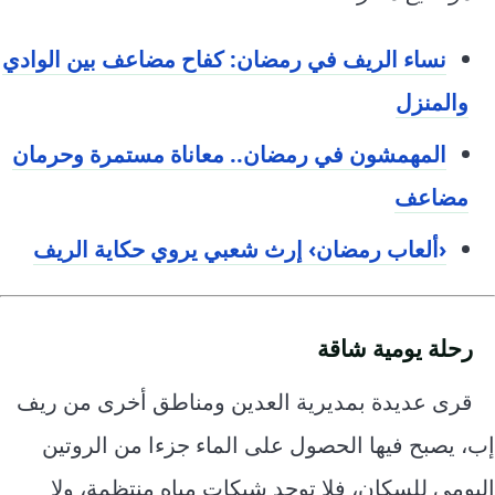
نساء الريف في رمضان: كفاح مضاعف بين الوادي
والمنزل
المهمشون في رمضان.. معاناة مستمرة وحرمان
مضاعف
‹ألعاب رمضان› إرث شعبي يروي حكاية الريف
رحلة يومية شاقة
قرى عديدة بمديرية العدين ومناطق أخرى من ريف
إب، يصبح فيها الحصول على الماء جزءا من الروتين
اليومي للسكان، فلا توجد شبكات مياه منتظمة، ولا