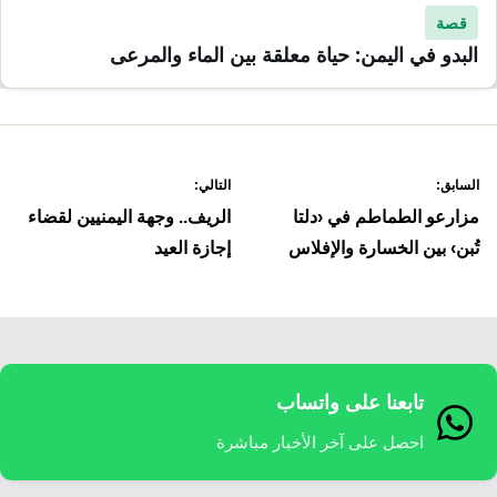
قصة
البدو في اليمن: حياة معلقة بين الماء والمرعى
صفّح
السابق:
التالي:
لمقالات
مزارعو الطماطم في ‹دلتا
الريف.. وجهة اليمنيين لقضاء
تُبن› بين الخسارة والإفلاس
إجازة العيد
تابعنا على واتساب
احصل على آخر الأخبار مباشرة