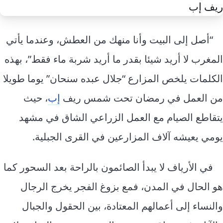
إرشاد زراعي
قضايا
انفوجرافيك
معيشة
قصص رقمية
“أصل إلى البيت وأنا منهك من العطش، وعندما يأتي
قصة
تقارير صور
المغرب لا أريد شيئا بقدر ما أريد شربة ماء فقط”، بهذه
فيديو
الكلمات يلخص المزارع “جلال عبده سنحان” يوما طويلا
من العمل في رمضان تحت شمس ريف
إب
، حيث
يتقاطع الصيام مع العمل الزراعي الشاق في مشهد
يومي يعيشه آلاف المزارعين في القرى الجبلية.
في الأرياف لا يبدأ الصائمون بالراحة بعد السحور كما
هو الحال في المدن، فمع بزوغ الفجر يخرج الرجال
والنساء إلى أعمالهم المعتادة، بين الحقول والجبال