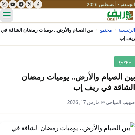
الجمعة, 7 أغسطس 2026
الق
الرئيسية
›
مجتمع
›
بين الصيام والأرض.. يوميات رمضان الشاقة في
ريف إب
تعليم
مجتمع
صحة
تنمية
بين الصيام والأرض.. يوميات رمضان
مياه
قصص نجاح
سياحة
الشاقة في ريف إب
طرُق
مبادرات
تراث
التغير المناخي
صهيب المياحي
📅 مارس 17, 2026
ثقافة
محميات
تحديات
التلوث
حلول
نساء