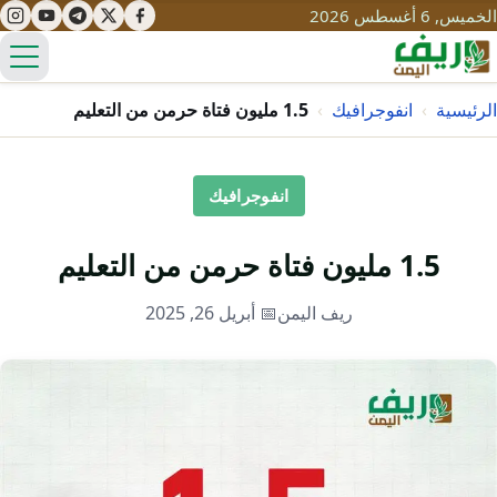
الخميس, 6 أغسطس 2026
الق
الرئيسية
›
انفوجرافيك
›
1.5 مليون فتاة حرمن من التعليم
تعليم
انفوجرافيك
صحة
تنمية
1.5 مليون فتاة حرمن من التعليم
مياه
قصص نجاح
سياحة
ريف اليمن
📅 أبريل 26, 2025
طرُق
مبادرات
تراث
التغير المناخي
ثقافة
محميات
تحديات
التلوث
حلول
نساء