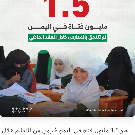
إرشاد زراعي
قضايا
انفوجرافيك
معيشة
قصص رقمية
قصة
تقارير صور
فيديو
نحو 1.5 مليون فتاة في اليمن حُرمن من التعليم خلال