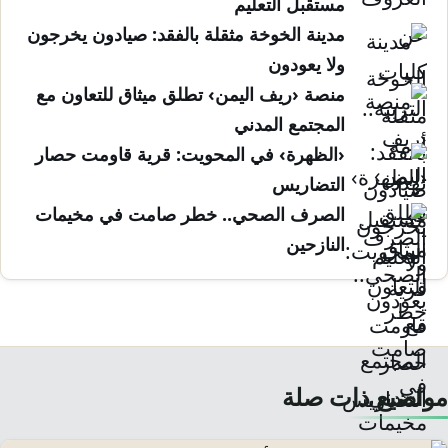
مستقبل التعليم
مدينة الخوخة مثقلة بالفقد: صيادون يخرجون
ولا يعودون
منصة ‹ريف اليمن› تطلق ميثاق للتعاون مع
المجتمع المدني
‹الظهرة› في المحويت: قرية قاومت حصار
التضاريس
الصرف الصحي.. خطر صامت في مخيمات
النازحين
مواضيع ذات صلة