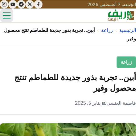
الجمعة, 7 أغسطس 2026
الق
الرئيسية
›
زراعة
›
أبين.. تجربة بذور جديدة للطماطم تنتج محصول
وفير
تعليم
زراعة
صحة
تنمية
أبين.. تجربة بذور جديدة للطماطم تنتج
مياه
قصص نجاح
سياحة
محصول وفير
طرُق
مبادرات
تراث
التغير المناخي
فاطمة العنسي
📅 يناير 5, 2025
ثقافة
محميات
تحديات
التلوث
حلول
نساء