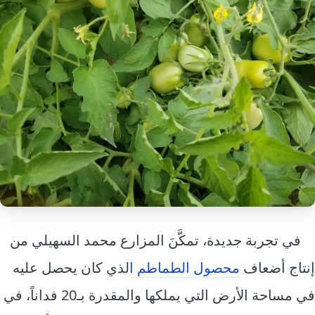
إرشاد زراعي
قضايا
انفوجرافيك
معيشة
قصص رقمية
قصة
تقارير صور
فيديو
في تجربة جديدة، تمكَّنَ المزارع محمد السهيلي من
إنتاج أضعاف
محصول الطماطم ا
لذي كان يحصل عليه
في مساحة الأرض التي يملكها والمقدرة بـ20 فداناً، في