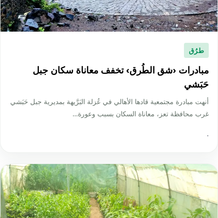
طرُق
مبادرات ‹شق الطُرق› تخفف معاناة سكان جبل
حَبَشي
أنهت مبادرة مجتمعية قادها الأهالي في عُزلة البَرَّيهة بمديرية جبل حَبَشي
غرب محافظة تعز، معاناة السكان بسبب وعورة…
·