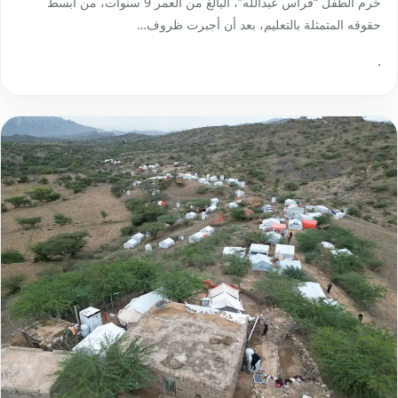
حُرم الطفل “فراس عبدالله”، البالغ من العمر 9 سنوات، من أبسط
حقوقه المتمثلة بالتعليم، بعد أن أجبرت ظروف…
·