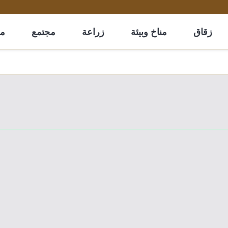
زقاق
مناخ وبيئة
زراعة
مجتمع
مل