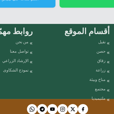
أقسام الموقع
روابط مهمّ
نقيل
من نحن
حصن
تواصل معنا
زقاق
الإرشاد الزراعي
زراعة
نموذج الشكاوى
مناخ وبيئة
مجتمع
ملتيميديا