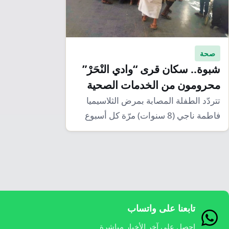
صحة
شبوة.. سكان قرى “وادي النْحَرْ”
محرومون من الخدمات الصحية
تتردّد الطفلة المصابة بمرض الثلاسيميا
فاطمة ناجي (8 سنوات) مرّة كل أسبوع
على مشفى…
تابعنا على واتساب
احصل على آخر الأخبار مباشرة