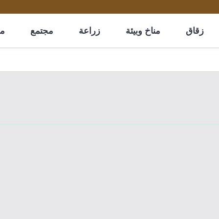
زقاق
مناخ وبيئة
زراعة
مجتمع
مل