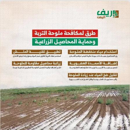
إرشاد زراعي
قضايا
انفوجرافيك
معيشة
قصص رقمية
قصة
تقارير صور
فيديو