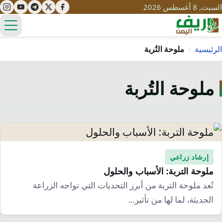
السبت, 8 أغسطس 2026
الق
الرئيسية
›
ملوحة التُربة
ملوحة التُربة
تعليم
صحة
تنمية
مياه
قصص نجاح
سياحة
طرُق
مبادرات
تراث
إرشاد زراعي
التغير المناخي
ملوحة التربة: الأسباب والحلول
ثقافة
محميات
تحديات
تُعد ملوحة التربة من أبرز التحديات التي تواجه الزراعة
التلوث
الحديثة، لما لها من تأثير…
حلول
نساء