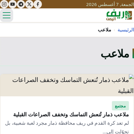
الجمعة, 7 أغسطس 2026
الق
الرئيسية
›
ملاعب
ملاعب
تعليم
صحة
تنمية
مياه
قصص نجاح
سياحة
طرُق
مبادرات
تراث
التغير المناخي
ثقافة
مجتمع
محميات
تحديات
ملاعب ذمار تُنعش التماسك وتخفف الصراعات القبلية
التلوث
حلول
لم تعد كرة القدم في ريف محافظة ذمار مجرد لعبة شعبية، بل
نساء
تحوّلت إلى…