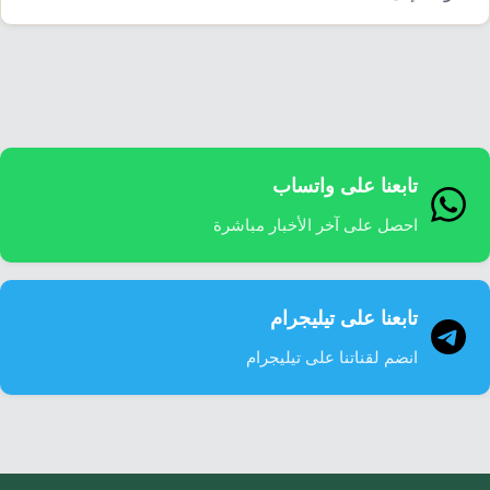
إرشاد زراعي
قضايا
انفوجرافيك
معيشة
قصص رقمية
قصة
تقارير صور
فيديو
تابعنا على واتساب
احصل على آخر الأخبار مباشرة
تابعنا على تيليجرام
انضم لقناتنا على تيليجرام