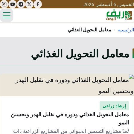
الخميس, 6 أغسطس 2026
الق
الرئيسية
›
معامل التحويل الغذائي
معامل التحويل الغذائي
تعليم
صحة
تنمية
مياه
قصص نجاح
سياحة
طرُق
مبادرات
تراث
التغير المناخي
ثقافة
إرشاد زراعي
محميات
تحديات
معامل التحويل الغذائي ودوره في تقليل الهدر وتحسين
التلوث
النمو
حلول
نساء
تُعدّ مشاريع التسمين الحيواني من المشاريع الزراعية ذات