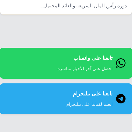
إرشاد زراعي
قضايا
دورة رأس المال السريعة والعائد المحتمل…
انفوجرافيك
معيشة
قصص رقمية
قصة
تقارير صور
فيديو
تابعنا على واتساب
احصل على آخر الأخبار مباشرة
تابعنا على تيليجرام
انضم لقناتنا على تيليجرام