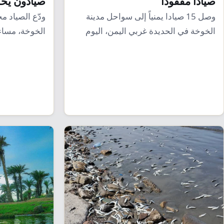
صياداً مفقودا
صيادون يخر
وصل 15 صيادا يمنياً إلى سواحل مدينة
ودّع الصياد م
الخوخة في الحديدة غربي اليمن، اليوم
السبت…
في…