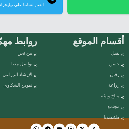
انضم لقناتنا على تيليجرام
أقسام الموقع
روابط مهمّ
نقيل
من نحن
حصن
تواصل معنا
زقاق
الإرشاد الزراعي
زراعة
نموذج الشكاوى
مناخ وبيئة
مجتمع
ملتيميديا