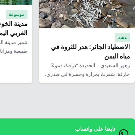
موسوعة
مدينة الخو
الغربي اليم
عشة
تتميز مدينة ا
الاصطياد الجائر: هدر للثروة في
طبيعية ومزايا
مياه اليمن
من أجمل الأم
زهور السعيدي – الحديدة “ذرفتُ دموعًا
حارقة، شعرتُ بمرارة وحسرة في صدري،
كأن هناك…
تابعنا على واتساب