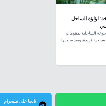
خة: لؤلؤة الساحل
ني
لخوخة الساحلية بمقومات
 سياحية فريدة، ويعد ساحلها
اكن…
تابعنا على تيليجرام