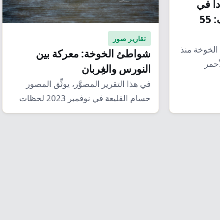
دان 15 صياداً في
الخوخة ومسؤول يكشف: 55
تقارير صور
رية الخوخة منذ
شواطئ الخوخة: معركة بين
أحمر
النورس والغِربان
في هذا التقرير المصوَّر، يوثِّق المصور
حسام القليعة في نوفمبر 2023 لحظات
حاسمة على…