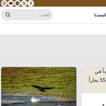
تيميديا