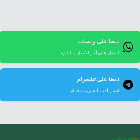
إرشاد زراعي
قضايا
انفوجرافيك
معيشة
قصص رقمية
قصة
تقارير صور
تابعنا على واتساب
فيديو
احصل على آخر الأخبار مباشرة
تابعنا على تيليجرام
انضم لقناتنا على تيليجرام