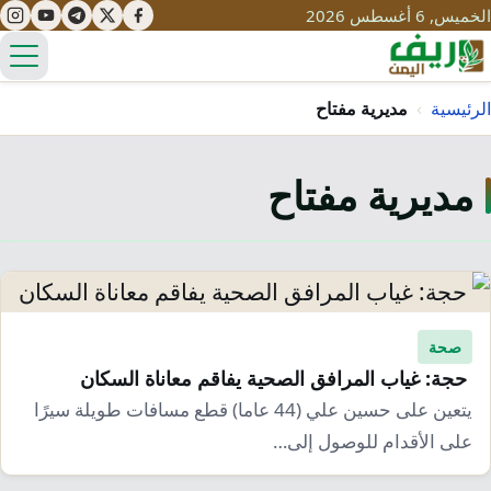
الخميس, 6 أغسطس 2026
الق
الرئيسية
›
مديرية مفتاح
مديرية مفتاح
تعليم
صحة
تنمية
مياه
قصص نجاح
سياحة
طرُق
مبادرات
تراث
صحة
التغير المناخي
حجة: غياب المرافق الصحية يفاقم معاناة السكان
ثقافة
محميات
تحديات
يتعين على حسين علي (44 عاما) قطع مسافات طويلة سيرًا
التلوث
على الأقدام للوصول إلى…
حلول
نساء