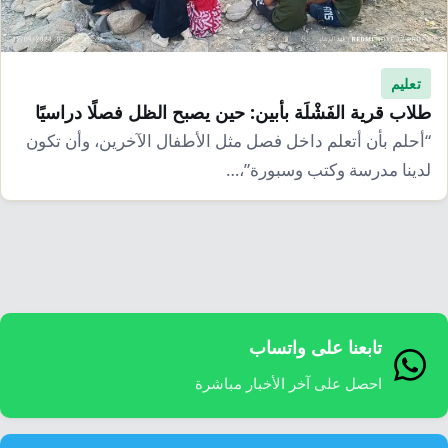
إرشاد زراعي
قضايا
انفوجرافيك
معيشة
قصص رقمية
تعليم
قصة
تقارير صور
طلاب قرية الفَشْلَة بأبين: حين يصبح الظل فصلًا دراسيًا
“أحلم بأن أتعلم داخل فصل مثل الأطفال الآخرين، وأن تكون
فيديو
لدينا مدرسة وكتب وسبورة”،…
تابعنا على واتساب
احصل على آخر الأخبار مباشرة