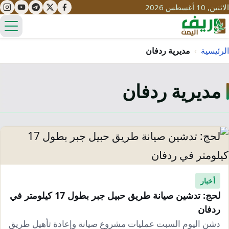
الاثنين, 10 أغسطس 2026
الق
الرئيسية
›
مديرية ردفان
مديرية ردفان
تعليم
صحة
تنمية
مياه
قصص نجاح
سياحة
طرُق
مبادرات
تراث
التغير المناخي
ثقافة
أخبار
محميات
تحديات
لحج: تدشين صيانة طريق حبيل جبر بطول 17 كيلومتر في
التلوث
ردفان
حلول
نساء
دشن اليوم السبت عمليات مشروع صيانة وإعادة تأهيل طريق