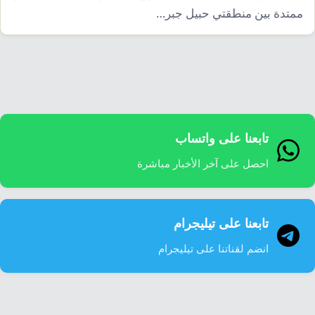
إرشاد زراعي
قضايا
ممتدة بين منطقتي حبيل جبر…
انفوجرافيك
معيشة
قصص رقمية
قصة
تقارير صور
فيديو
تابعنا على واتساب
احصل على آخر الأخبار مباشرة
تابعنا على تيليجرام
انضم لقناتنا على تيليجرام