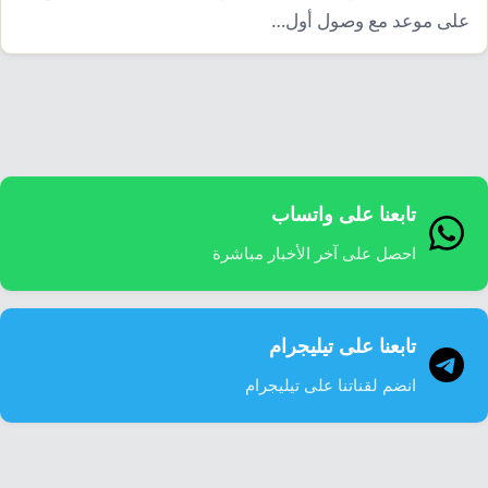
إرشاد زراعي
قضايا
على موعد مع وصول أول…
انفوجرافيك
معيشة
قصص رقمية
قصة
تقارير صور
فيديو
تابعنا على واتساب
احصل على آخر الأخبار مباشرة
تابعنا على تيليجرام
انضم لقناتنا على تيليجرام