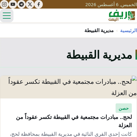
الخميس, 6 أغسطس 2026
الق
الرئيسية
›
مديرية القبيطة
مديرية القبيطة
تعليم
صحة
تنمية
مياه
قصص نجاح
سياحة
طرُق
مبادرات
تراث
التغير المناخي
ثقافة
حصن
محميات
تحديات
لحج.. مبادرات مجتمعية في القبيطة تكسر عقوداً من
التلوث
العزلة
حلول
نساء
كانت إحدى القرى النائية في مديرية القبيطة بمحافظة لحج،