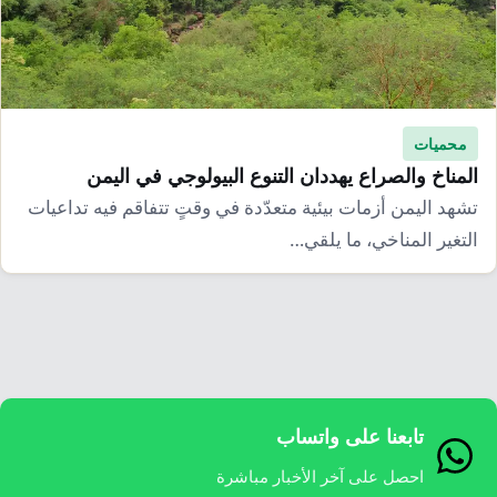
إرشاد زراعي
قضايا
انفوجرافيك
معيشة
قصص رقمية
قصة
تقارير صور
محميات
فيديو
المناخ والصراع يهددان التنوع البيولوجي في اليمن
تشهد اليمن أزمات بيئية متعدّدة في وقتٍ تتفاقم فيه تداعيات
التغير المناخي، ما يلقي…
تابعنا على واتساب
احصل على آخر الأخبار مباشرة