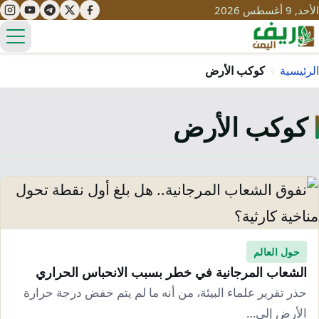
الأحد, 9 أغسطس 2026
الق
الرئيسية
›
كوكب الأرض
كوكب الأرض
تعليم
صحة
تنمية
مياه
قصص نجاح
سياحة
طرُق
مبادرات
تراث
التغير المناخي
ثقافة
حول العالم
محميات
تحديات
الشعاب المرجانية في خطر بسبب الانحباس الحراري
التلوث
حلول
حذر تقرير علماء البيئة، من أنه ما لم يتم خفض درجة حرارة
نساء
الأرض إلى…