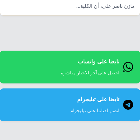
إرشاد زراعي
قضايا
مازن ناصر علي، أن الكلية…
انفوجرافيك
معيشة
قصص رقمية
قصة
تقارير صور
فيديو
تابعنا على واتساب
احصل على آخر الأخبار مباشرة
تابعنا على تيليجرام
انضم لقناتنا على تيليجرام