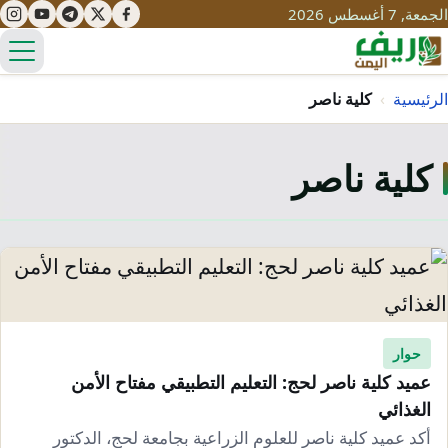
الجمعة, 7 أغسطس 2026
الق
الرئيسية
›
كلية ناصر
كلية ناصر
تعليم
صحة
تنمية
مياه
قصص نجاح
سياحة
طرُق
مبادرات
تراث
التغير المناخي
ثقافة
حوار
محميات
تحديات
عميد كلية ناصر لحج: التعليم التطبيقي مفتاح الأمن
التلوث
الغذائي
حلول
نساء
أكد عميد كلية ناصر للعلوم الزراعية بجامعة لحج، الدكتور