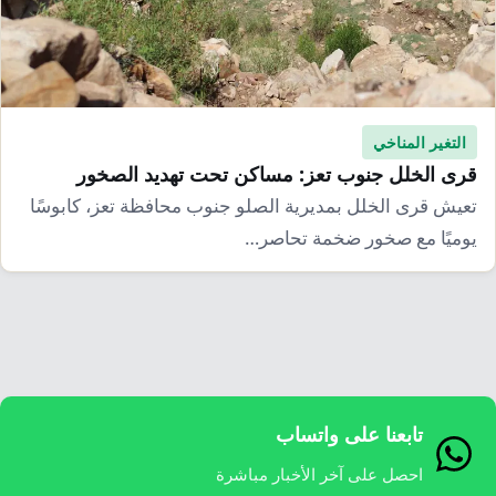
إرشاد زراعي
قضايا
انفوجرافيك
معيشة
قصص رقمية
قصة
تقارير صور
التغير المناخي
فيديو
قرى الخلل جنوب تعز: مساكن تحت تهديد الصخور
تعيش قرى الخلل بمديرية الصلو جنوب محافظة تعز، كابوسًا
يوميًا مع صخور ضخمة تحاصر…
تابعنا على واتساب
احصل على آخر الأخبار مباشرة