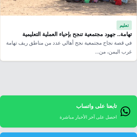
إرشاد زراعي
قضايا
انفوجرافيك
معيشة
قصص رقمية
تعليم
قصة
تقارير صور
تهامة.. جهود مجتمعية تنجح بإحياء العملية التعليمية
في قصة نجاح مجتمعية نجح أهالي عدد من مناطق ريف تهامة
فيديو
غرب اليمن، من…
تابعنا على واتساب
احصل على آخر الأخبار مباشرة