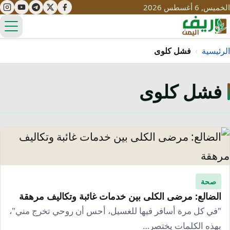
الخميس, 6 أغسطس 2026
الق
الرئيسية
›
فشل كلوى
فشل كلوى
تعليم
صحة
تنمية
مياه
قصص نجاح
سياحة
طرُق
مبادرات
تراث
التغير المناخي
ثقافة
صحة
محميات
تحديات
الضالع: مرضى الكلى بين خدمات غائبة وتكاليف مرهقة
التلوث
حلول
"في كل مرة أسافر فيها للغسيل، أحس أن روحي تخرج مني"،
نساء
بهذه الكلمات يختصر…