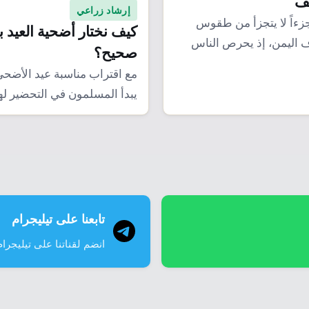
يف
إرشاد زراعي
 جزءاً لا يتجزأ من طقوس
كيف نختار أضحية العيد
ف اليمن، إذ يحرص الناس
صحيح؟
مع اقتراب مناسبة عيد الأضحى
يبدأ المسلمون في التحضير له
العظيمة التي…
تابعنا على تيليجرام
انضم لقناتنا على تيليجرام