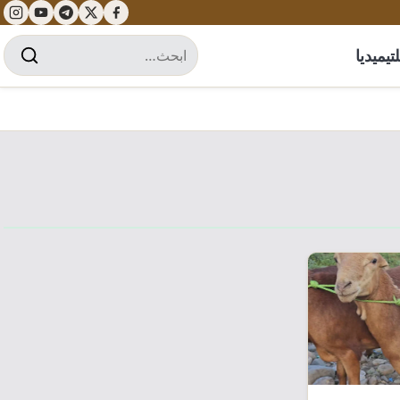
تيميديا