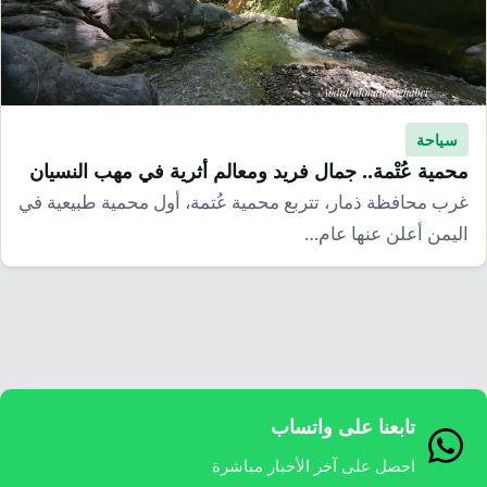
إرشاد زراعي
قضايا
انفوجرافيك
معيشة
قصص رقمية
قصة
تقارير صور
سياحة
فيديو
محمية عُتْمة.. جمال فريد ومعالم أثرية في مهب النسيان
غرب محافظة ذمار، تتربع محمية عُتمة، أول محمية طبيعية في
اليمن أعلن عنها عام…
تابعنا على واتساب
احصل على آخر الأخبار مباشرة