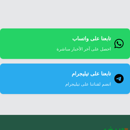
إرشاد زراعي
قضايا
انفوجرافيك
معيشة
قصص رقمية
قصة
تقارير صور
تابعنا على واتساب
فيديو
احصل على آخر الأخبار مباشرة
تابعنا على تيليجرام
انضم لقناتنا على تيليجرام