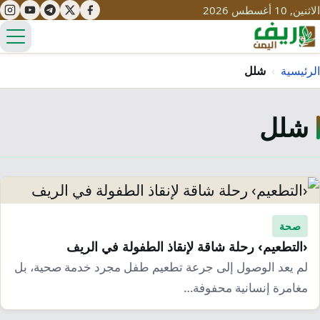
الاثنين, 10 أغسطس 2026
الق
الرئيسية
›
شلل
شلل
تعليم
صحة
تنمية
مياه
قصص نجاح
سياحة
طرُق
مبادرات
تراث
صحة
التغير المناخي
‹التطعيم› رحلة شاقة لإنقاذ الطفولة في الريف
ثقافة
محميات
تحديات
لم يعد الوصول إلى جرعة تطعيم طفل مجرد خدمة صحية، بل
التلوث
مغامرة إنسانية محفوفة…
حلول
نساء