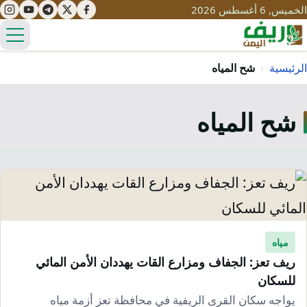
الخميس, 6 أغسطس 2026
الق
الرئيسية
›
شح المياه
شح المياه
تعليم
صحة
تنمية
مياه
قصص نجاح
سياحة
طرُق
مبادرات
تراث
التغير المناخي
ثقافة
مياه
محميات
تحديات
ريف تعز: الجفاف ومزارع القات يهددان الأمن المائي
التلوث
للسكان
حلول
نساء
يواجه سكان القرى الريفية في محافظة تعز أزمة مياه