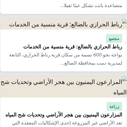
إرشاد زراعي
قضايا
متصاعدة باتت تشكل عبئا ثقيلا…
انفوجرافيك
معيشة
قصص رقمية
قصة
تقارير صور
مجتمع
فيديو
رباط الحرازي بالضالع: قرية منسية من الخدمات
يواجه نحو 600 نسمة من سكان قرية رباط الحرازي، التابعة
لمديرية دمت بمحافظة الضالع…
زراعة
المزارعون اليمنيون بين هجر الأراضي وتحديات شح المياه
تعد الأراضي غير المزروعة إحدى الإشكاليات المعقدة التي