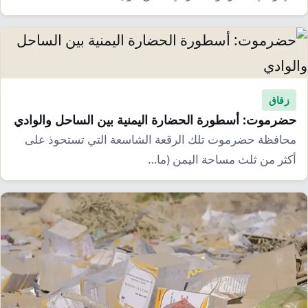
إرشاد زراعي
قضايا
انفوجرافيك
معيشة
قصص رقمية
قصة
تقارير صور
فيديو
زقاق
حضرموت: أسطورة الحضارة اليمنية بين الساحل والوادي
محافظة حضرموت تلك الرقعة الشاسعة التي تستحوذ على
أكثر من ثلث مساحة اليمن (ما…