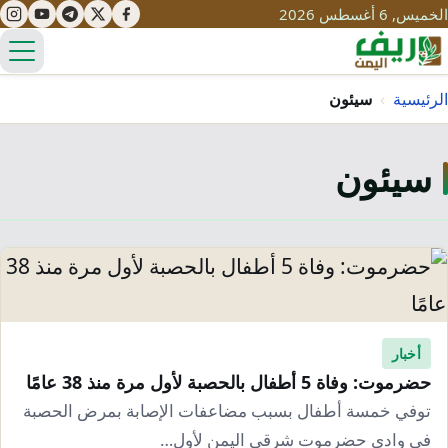
الخميس, 6 أغسطس 2026
الق
الرئيسية
›
سيئون
سيئون
تعليم
صحة
تنمية
مياه
قصص نجاح
سياحة
طرُق
مبادرات
تراث
التغير المناخي
ثقافة
أخبار
محميات
تحديات
حضرموت: وفاة 5 أطفال بالحصبة لأول مرة منذ 38 عامًا
التلوث
حلول
توفي خمسة أطفال بسبب مضاعفات الإصابة بمرض الحصبة
نساء
في وادي حضرموت شرقي اليمن لأول…