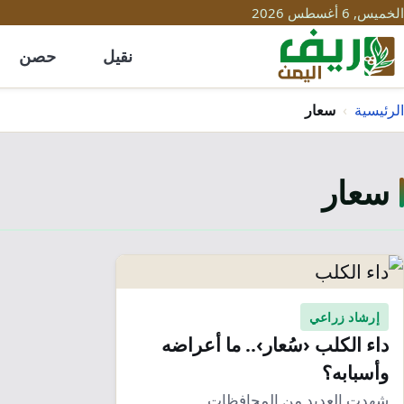
الخميس, 6 أغسطس 2026
نقيل
حصن
الرئيسية
›
سعار
سعار
إرشاد زراعي
داء الكلب ‹سُعار›.. ما أعراضه
وأسبابه؟
شهدت العديد من المحافظات