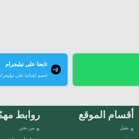
تابعنا على تيليجرام
انضم لقناتنا على تيليجرام
أقسام الموقع
روابط مهمّ
نقيل
من نحن
حصن
تواصل معنا