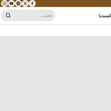
تيميديا