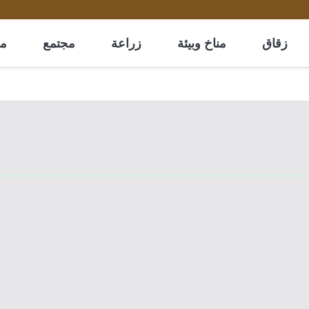
زقاق
مناخ وبيئة
زراعة
مجتمع
مل