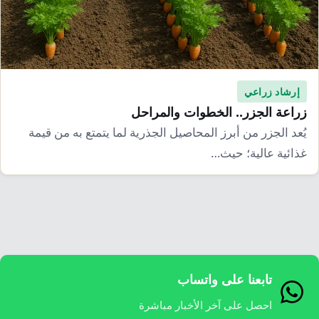
إرشاد زراعي
قضايا
انفوجرافيك
معيشة
قصص رقمية
قصة
تقارير صور
إرشاد زراعي
فيديو
زراعة الجزر.. الخطوات والمراحل
يُعد الجزر من أبرز المحاصيل الجذرية لما يتمتع به من قيمة
غذائية عالية؛ حيث…
تابعنا على واتساب
احصل على آخر الأخبار مباشرة