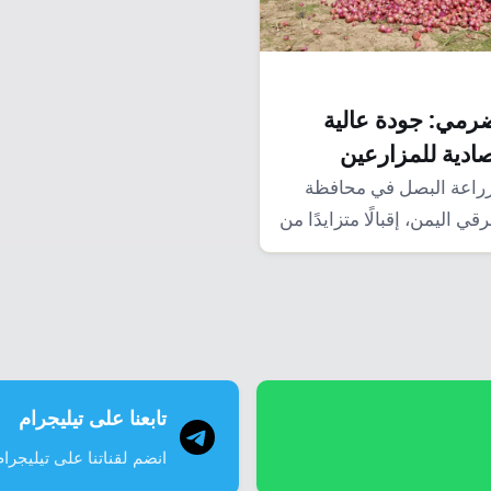
رمي: جودة عالية
صادية للمزارعين
راعة البصل في محافظة
اليمن، إقبالًا متزايدًا من
ن،…
تابعنا على تيليجرام
انضم لقناتنا على تيليجرام