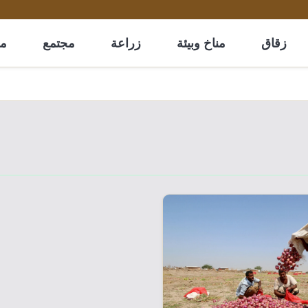
زقاق
مناخ وبيئة
زراعة
مجتمع
مل