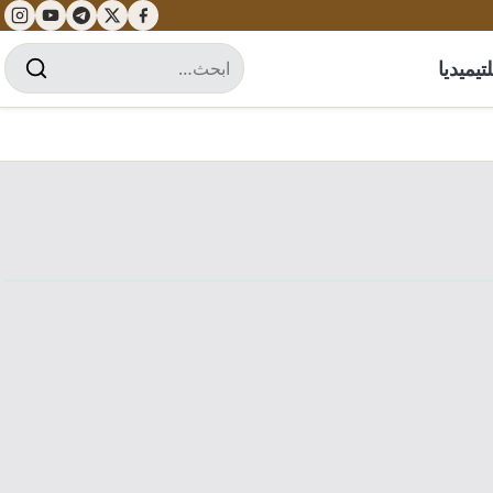
تيميديا